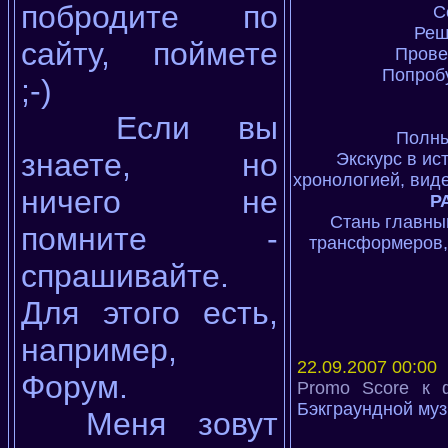
побродите по
С
Реш
сайту, поймете
Прове
Попроб
;-)
Если вы
Полны
знаете, но
Экскурс в и
хронологией, вид
ничего не
Р
Стань главны
помните -
трансформеров,
спрашивайте.
Для этого есть,
например,
22.09.2007 00:00
Форум.
Promo Score к 
Бэкграундной муз
Меня зовут