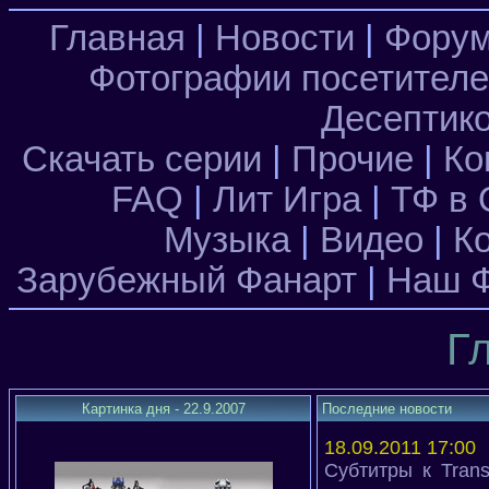
Главная
|
Новости
|
Фору
Фотографии посетител
Десептик
Скачать серии
|
Прочие
|
Ко
FAQ
|
Лит Игра
|
ТФ в 
Музыка
|
Видео
|
К
Зарубежный Фанарт
|
Наш Ф
Г
Картинка дня - 22.9.2007
Последние новости
18.09.2011 17:00
Субтитры к Trans