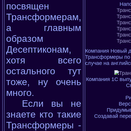
посвящен
Напо
Тран
Трансформерам,
Тран
Тран
а главным
Тран
Тран
образом
Тран
Десептиконам,
Компания Новый д
Трансформеры по 
хотя всего
случае на английс
остального тут
Компания 1С выпу
тоже, ну очень
Cr
много.
Ри
Если вы не
Верс
Придумыв
знаете кто такие
Создавай пере
Трансформеры -