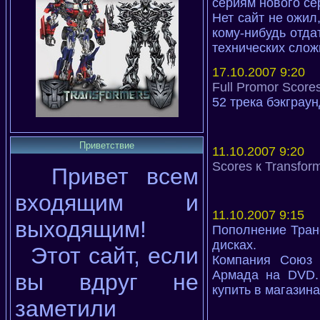
сериям нового се
Нет сайт не ожил
кому-нибудь отда
технических слож
17.10.2007 9:20
Full Promor Score
52 трека бэкграу
Приветствие
11.10.2007 9:20
Scores к Transfor
Привет всем
входящим и
11.10.2007 9:15
выходящим!
Пополнение Тран
дисках.
Этот сайт, если
Компания Союз 
Армада на DVD. 
вы вдруг не
купить в магазин
заметили